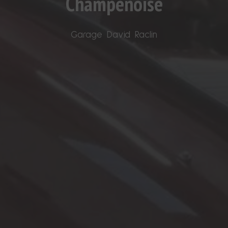
Champenoise
Garage David Raclin