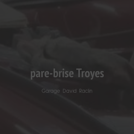
pare-brise Troyes
Garage David Raclin