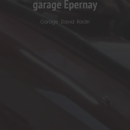
garage Épernay
Garage David Raclin