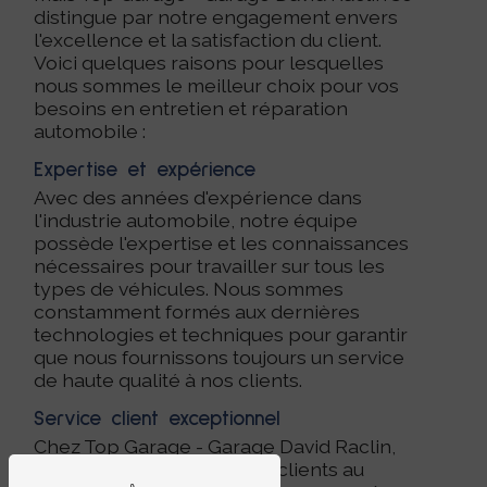
distingue par notre engagement envers
l'excellence et la satisfaction du client.
Voici quelques raisons pour lesquelles
nous sommes le meilleur choix pour vos
besoins en entretien et réparation
automobile :
Expertise et expérience
Avec des années d'expérience dans
l'industrie automobile, notre équipe
possède l'expertise et les connaissances
nécessaires pour travailler sur tous les
types de véhicules. Nous sommes
constamment formés aux dernières
technologies et techniques pour garantir
que nous fournissons toujours un service
de haute qualité à nos clients.
Service client exceptionnel
Chez Top Garage - Garage David Raclin,
nous plaçons toujours nos clients au