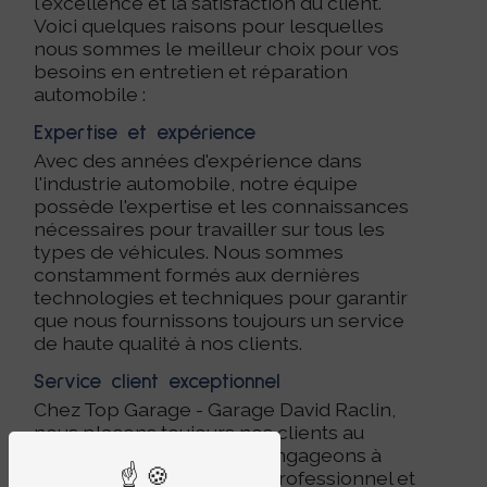
l'excellence et la satisfaction du client.
Voici quelques raisons pour lesquelles
nous sommes le meilleur choix pour vos
besoins en entretien et réparation
automobile :
Expertise et expérience
Avec des années d'expérience dans
l'industrie automobile, notre équipe
possède l'expertise et les connaissances
nécessaires pour travailler sur tous les
types de véhicules. Nous sommes
constamment formés aux dernières
technologies et techniques pour garantir
que nous fournissons toujours un service
de haute qualité à nos clients.
Service client exceptionnel
Chez Top Garage - Garage David Raclin,
nous plaçons toujours nos clients au
premier plan. Nous nous engageons à
fournir un service amical, professionnel et