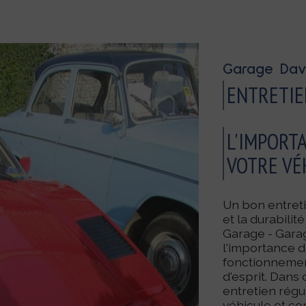
Garage Davi
ENTRETIE
L'IMPORT
VOTRE VÉ
Un bon entreti
et la durabili
Garage - Gara
l'importance d
fonctionnement
d'esprit. Dans
entretien régul
véhicule et c