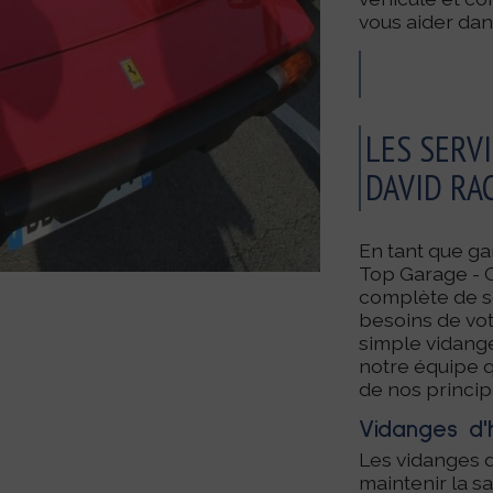
vous aider da
LES SERVI
DAVID RA
En tant que g
Top Garage - 
complète de se
besoins de vot
simple vidange
notre équipe qu
de nos principa
Vidanges d'h
Les vidanges d
maintenir la s