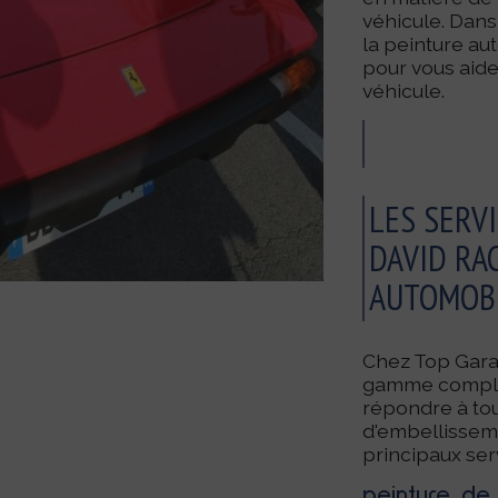
véhicule. Dans
la peinture au
pour vous aide
véhicule.
LES SERVI
DAVID RA
AUTOMOB
Chez Top Gara
gamme complèt
répondre à tou
d'embellisseme
principaux serv
peinture de