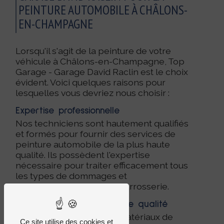
PEINTURE AUTOMOBILE À CHÂLONS-
EN-CHAMPAGNE
Lorsqu'il s'agit de la peinture de votre
véhicule à Châlons-en-Champagne, Top
Garage - Garage David Raclin est le choix
évident. Voici quelques raisons pour
lesquelles vous devriez nous choisir :
Expertise professionnelle
Nos techniciens sont hautement qualifiés
et formés pour fournir des services de
peinture automobile de la plus haute
qualité. Ils possèdent l'expertise
nécessaire pour traiter efficacement tous
les types de dommages et
d'embellissements de la carrosserie.
Utilisation de matériaux de qualité
Nous n'utilisons que des matériaux de
Ce site utilise des cookies et